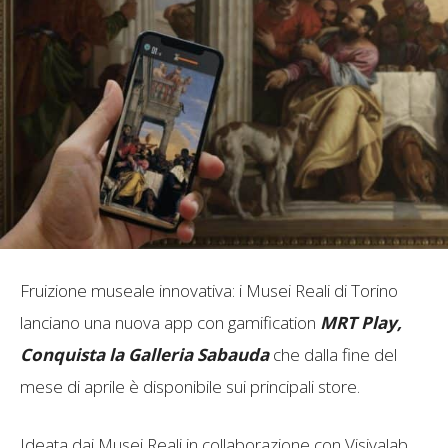
Fruizione museale innovativa: i Musei Reali di Torino
lanciano una nuova app con gamification
MRT Play,
Conquista la Galleria Sabauda
che dalla fine del
mese di aprile è disponibile sui principali store.
Ideata dai Musei Reali in collaborazione con Visivalab