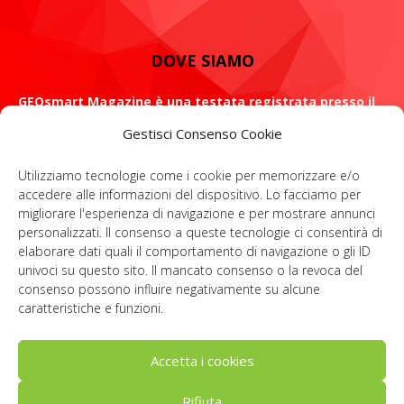
DOVE SIAMO
GEOsmart Magazine è una testata registrata presso il
Tribunale di Roma con il numero 134 /2021 dell' 8 Luglio
Gestisci Consenso Cookie
2021
Utilizziamo tecnologie come i cookie per memorizzare e/o
ROMA: Via Casilina 98, 00182
accedere alle informazioni del dispositivo. Lo facciamo per
migliorare l'esperienza di navigazione e per mostrare annunci
Contattaci:
info@geosmartmagazine.it
personalizzati. Il consenso a queste tecnologie ci consentirà di
elaborare dati quali il comportamento di navigazione o gli ID
univoci su questo sito. Il mancato consenso o la revoca del
consenso possono influire negativamente su alcune
SOCIAL
caratteristiche e funzioni.
Accetta i cookies
Rifiuta