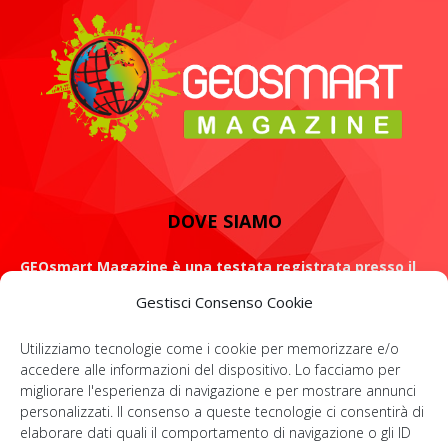
DOVE SIAMO
GEOsmart Magazine è una testata registrata presso il
Tribunale di Roma con il numero 134 /2021 dell' 8 Luglio
Gestisci Consenso Cookie
2021
Utilizziamo tecnologie come i cookie per memorizzare e/o
ROMA: Via Casilina 98, 00182
accedere alle informazioni del dispositivo. Lo facciamo per
migliorare l'esperienza di navigazione e per mostrare annunci
Contattaci:
info@geosmartmagazine.it
personalizzati. Il consenso a queste tecnologie ci consentirà di
elaborare dati quali il comportamento di navigazione o gli ID