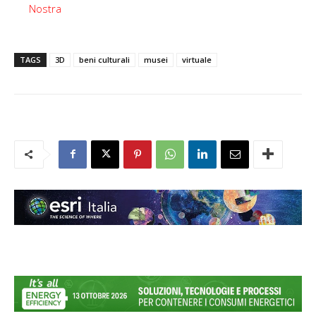
Nostra
TAGS
3D
beni culturali
musei
virtuale