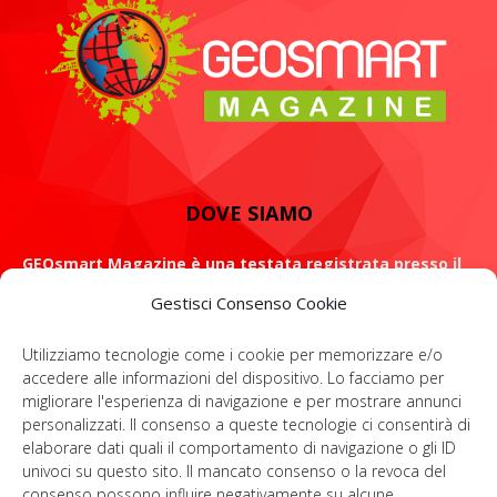
DOVE SIAMO
GEOsmart Magazine è una testata registrata presso il
Tribunale di Roma con il numero 134 /2021 dell' 8 Luglio
Gestisci Consenso Cookie
2021
Utilizziamo tecnologie come i cookie per memorizzare e/o
ROMA: Via Casilina 98, 00182
accedere alle informazioni del dispositivo. Lo facciamo per
migliorare l'esperienza di navigazione e per mostrare annunci
Contattaci:
info@geosmartmagazine.it
personalizzati. Il consenso a queste tecnologie ci consentirà di
elaborare dati quali il comportamento di navigazione o gli ID
univoci su questo sito. Il mancato consenso o la revoca del
consenso possono influire negativamente su alcune