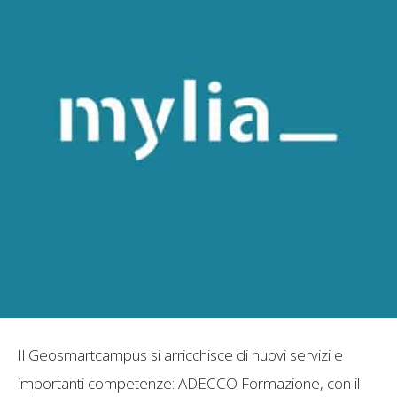
Il Geosmartcampus si arricchisce di nuovi servizi e
importanti competenze: ADECCO Formazione, con il