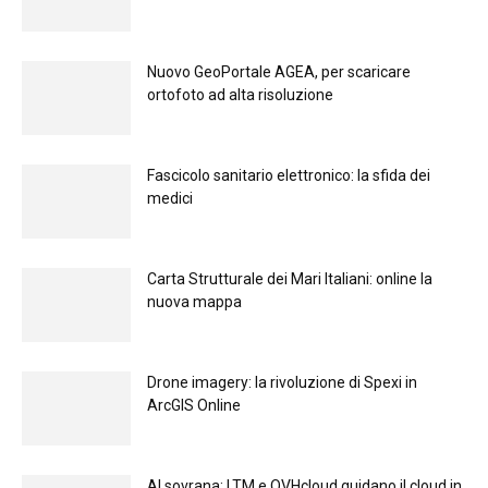
Nuovo GeoPortale AGEA, per scaricare
ortofoto ad alta risoluzione
Fascicolo sanitario elettronico: la sfida dei
medici
Carta Strutturale dei Mari Italiani: online la
nuova mappa
Drone imagery: la rivoluzione di Spexi in
ArcGIS Online
Al sovrana: LTM е OVHcloud guidano il cloud in