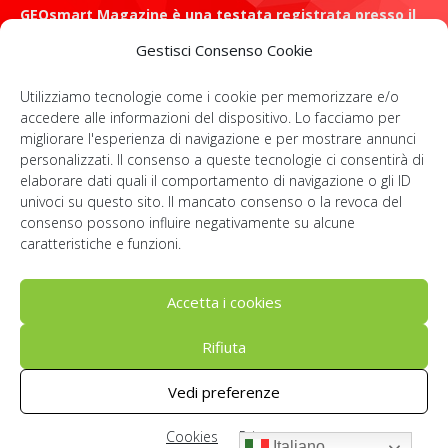
GEOsmart Magazine è una testata registrata presso il
Tribunale di Roma con il numero 134 /2021 dell' 8 Luglio
Gestisci Consenso Cookie
2021
Utilizziamo tecnologie come i cookie per memorizzare e/o
ROMA: Via Casilina 98, 00182
accedere alle informazioni del dispositivo. Lo facciamo per
migliorare l'esperienza di navigazione e per mostrare annunci
Contattaci:
info@geosmartmagazine.it
personalizzati. Il consenso a queste tecnologie ci consentirà di
elaborare dati quali il comportamento di navigazione o gli ID
univoci su questo sito. Il mancato consenso o la revoca del
consenso possono influire negativamente su alcune
SOCIAL
caratteristiche e funzioni.
Accetta i cookies
Rifiuta
© Geosmartcampus 2022-2026 | All rights reserved | P. IVA:
Vedi preferenze
IT14091781006
Cookies
Privacy
Chi siamo
Newsletter
Privacy
Cookies
Sitemap
Italiano