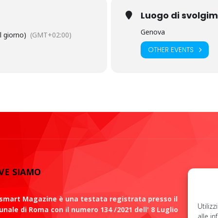
Luogo di svolgi
Genova
l giorno)
(GMT+02:00)
OTHER EVENTS
VE SIAMO
S
mart Magazine è una testata registrata presso il
Utiliz
unale di Roma con il numero 134 /2021 dell' 8 Luglio
alle i