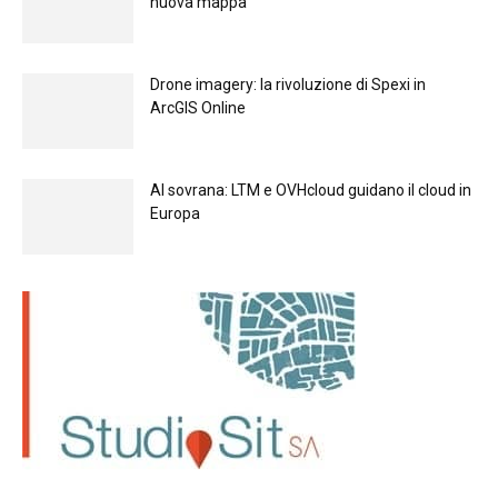
nuova mappa
Drone imagery: la rivoluzione di Spexi in
ArcGIS Online
Al sovrana: LTM е OVHcloud guidano il cloud in
Europа