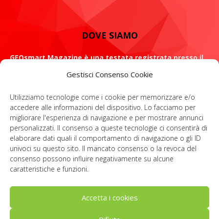
DOVE SIAMO
GEOsmart Magazine è una testata registrata presso il
Tribunale di Roma con il numero 134 /2021 dell' 8 Luglio
Gestisci Consenso Cookie
2021
Utilizziamo tecnologie come i cookie per memorizzare e/o
ROMA: Via Casilina 98, 00182
accedere alle informazioni del dispositivo. Lo facciamo per
migliorare l'esperienza di navigazione e per mostrare annunci
Contattaci:
info@geosmartmagazine.it
personalizzati. Il consenso a queste tecnologie ci consentirà di
elaborare dati quali il comportamento di navigazione o gli ID
univoci su questo sito. Il mancato consenso o la revoca del
consenso possono influire negativamente su alcune
SOCIAL
caratteristiche e funzioni.
Accetta i cookies