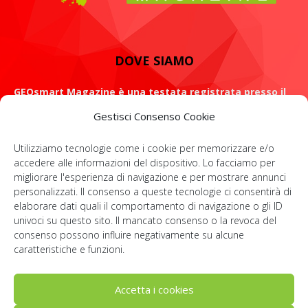
DOVE SIAMO
GEOsmart Magazine è una testata registrata presso il
Tribunale di Roma con il numero 134 /2021 dell' 8 Luglio
Gestisci Consenso Cookie
2021
Utilizziamo tecnologie come i cookie per memorizzare e/o
ROMA: Via Casilina 98, 00182
accedere alle informazioni del dispositivo. Lo facciamo per
migliorare l'esperienza di navigazione e per mostrare annunci
Contattaci:
info@geosmartmagazine.it
personalizzati. Il consenso a queste tecnologie ci consentirà di
elaborare dati quali il comportamento di navigazione o gli ID
univoci su questo sito. Il mancato consenso o la revoca del
consenso possono influire negativamente su alcune
SOCIAL
caratteristiche e funzioni.
Accetta i cookies