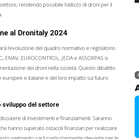
ettore, rendendo possibile l’utilizzo di droni per il
.
e al Dronitaly 2024
arà l’evoluzione del quadro normativo e regolatorio.
 ENAC, ENAV, EUROCONTROL, JEDA e ASSORPAS si
mentazione dei droni nella società. Questo dibattito
 europee e italiane e del loro impatto sul futuro
o sviluppo del settore
discutere di investimenti e finanziamenti. Saranno
he hanno superato ostacoli finanziari per realizzare
uesto segmento sarà particolarmente rilevante per le