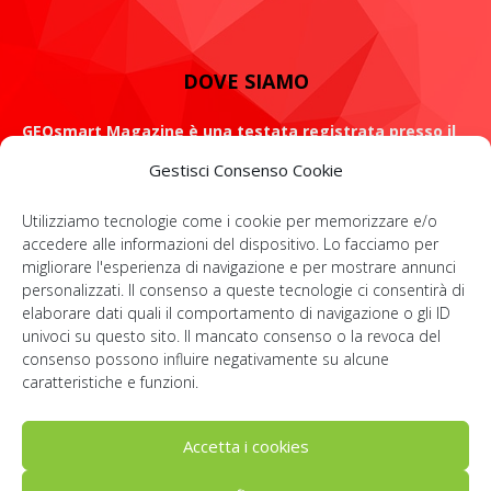
DOVE SIAMO
GEOsmart Magazine è una testata registrata presso il
Tribunale di Roma con il numero 134 /2021 dell' 8 Luglio
Gestisci Consenso Cookie
2021
Utilizziamo tecnologie come i cookie per memorizzare e/o
ROMA: Via Casilina 98, 00182
accedere alle informazioni del dispositivo. Lo facciamo per
migliorare l'esperienza di navigazione e per mostrare annunci
Contattaci:
info@geosmartmagazine.it
personalizzati. Il consenso a queste tecnologie ci consentirà di
elaborare dati quali il comportamento di navigazione o gli ID
univoci su questo sito. Il mancato consenso o la revoca del
consenso possono influire negativamente su alcune
SOCIAL
caratteristiche e funzioni.
Accetta i cookies