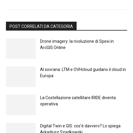
POST CORRELATI DA CATEGORIA
Drone imagery: la rivoluzione di Spexi in
ArcGIS Online
Al sovrana: LTM е OVHcloud guidano il cloud in
Europа
La Costellazione satellitare IRIDE diventa
operativa
Digital Twin e GIS: cos’è davvero? Lo spiega
Arkadiusz Szadkowski