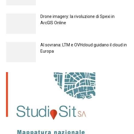
Drone imagery: la rivoluzione di Spexi in
ArcGIS Online
Al sovrana: LTM е OVHcloud guidano il cloud in
Europа