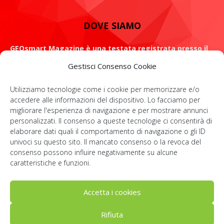
DOVE SIAMO
GEOsmart Magazine è una testata registrata presso il
Tribunale di Roma con il numero 134 /2021 dell' 8 Luglio
Gestisci Consenso Cookie
2021
Utilizziamo tecnologie come i cookie per memorizzare e/o
ROMA: Via Casilina 98, 00182
accedere alle informazioni del dispositivo. Lo facciamo per
migliorare l'esperienza di navigazione e per mostrare annunci
Contattaci:
info@geosmartmagazine.it
personalizzati. Il consenso a queste tecnologie ci consentirà di
elaborare dati quali il comportamento di navigazione o gli ID
univoci su questo sito. Il mancato consenso o la revoca del
consenso possono influire negativamente su alcune
SOCIAL
caratteristiche e funzioni.
Accetta i cookies
Rifiuta