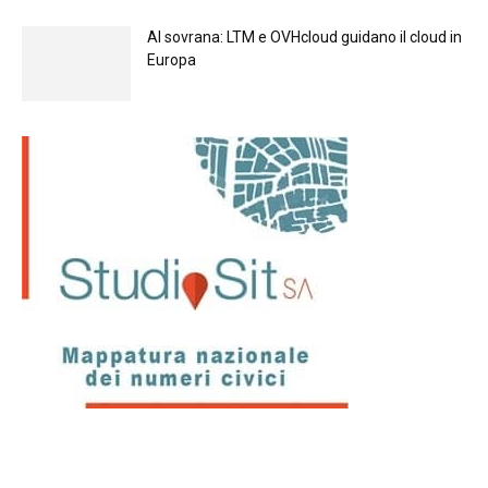
Al sovrana: LTM е OVHcloud guidano il cloud in
Europа