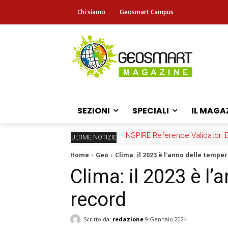
Chi siamo
Geosmart Campus
SEZIONI
SPECIALI
IL MAGA
INSPIRE Reference Validator: Eps
Fascicolo sanitario elettronico
ULTIME NOTIZIE
Home
Geo
Clima: il 2023 è l'anno delle tempe
Clima: il 2023 è l
record
Scritto da:
redazione
9 Gennaio 2024