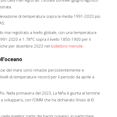
più caldi mai registrati. L’estate boreale (giugno-agosto)
istrata.
deviazione di temperatura sopra la media 1991-2020 più
A5.
o mai registrato a livello globale, con una temperatura
991-2020 e 1.78°C sopra il livello 1850-1900 per il
fiche per dicembre 2023 nel
bollettino mensile
.
ell’oceano
ficie del mare sono rimaste persistentemente e
ivelli di temperature record per il periodo da aprile a
iño. Nella primavera del 2023, La Niña è giunta al termine
a svilupparsi, con l’OMM che ha dichiarato l’inizio di El
nella maggior parte dei bacini oceanici, in particolare