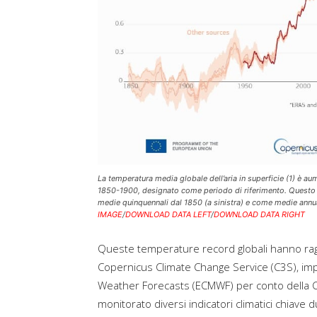
La temperatura media globale dell’aria in superficie (1) è au
1850-1900, designato come periodo di riferimento. Questo è
medie quinquennali dal 1850 (a sinistra) e come medie annu
IMAGE
/
DOWNLOAD DATA LEFT
/
DOWNLOAD DATA RIGHT
Queste temperature record globali hanno raggi
Copernicus Climate Change Service (C3S), i
Weather Forecasts (ECMWF) per conto della C
monitorato diversi indicatori climatici chiave