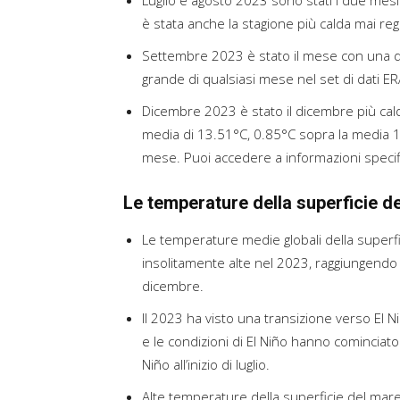
Luglio e agosto 2023 sono stati i due mesi 
è stata anche la stagione più calda mai reg
Settembre 2023 è stato il mese con una 
grande di qualsiasi mese nel set di dati ER
Dicembre 2023 è stato il dicembre più cald
media di 13.51°C, 0.85°C sopra la media 1
mese. Puoi accedere a informazioni speci
Le temperature della superficie d
Le temperature medie globali della super
insolitamente alte nel 2023, raggiungendo l
dicembre.
Il 2023 ha visto una transizione verso El N
e le condizioni di El Niño hanno cominciato 
Niño all’inizio di luglio.
Alte temperature della superficie del mare 