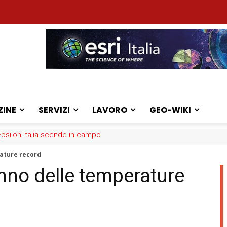
ZINE
SERVIZI
LAVORO
GEO-WIKI
ilon Italia scende in campo
: la sfida dei medici
rature record
’anno delle temperature