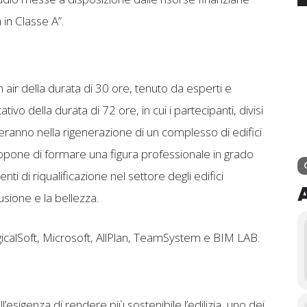
 in Classe A”.
 air della durata di 30 ore, tenuto da esperti e
vo della durata di 72 ore, in cui i partecipanti, divisi
deranno nella rigenerazione di un complesso di edifici
ropone di formare una figura professionale in grado
ti di riqualificazione nel settore degli edifici
lusione e la bellezza.
LogicalSoft, Microsoft, AllPlan, TeamSystem e BIM LAB.
sigenza di rendere più sostenibile l’edilizia, uno dei