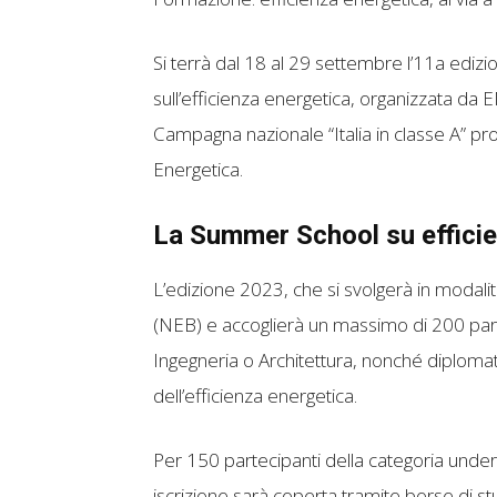
Si terrà dal 18 al 29 settembre l’11a edi
sull’efficienza energetica, organizzata da
Campagna nazionale “Italia in classe A” pr
Energetica.
La Summer School su effici
L’edizione 2023, che si svolgerà in modal
(NEB) e accoglierà un massimo di 200 parte
Ingegneria o Architettura, nonché diplomati
dell’efficienza energetica.
Per 150 partecipanti della categoria under 
iscrizione sarà coperta tramite borse di st