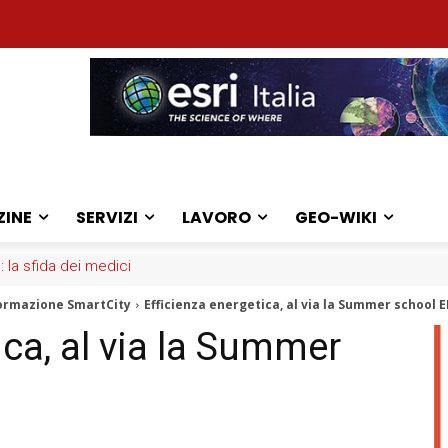
ZINE
SERVIZI
LAVORO
GEO-WIKI
: la sfida dei medici
ormazione SmartCity
Efficienza energetica, al via la Summer school 
ica, al via la Summer