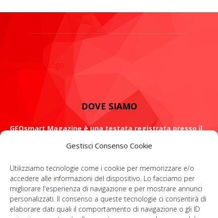
DOVE SIAMO
GEOsmart Magazine è una testata registrata presso il
Tribunale di Roma con il numero 134 /2021 dell' 8 Luglio
Gestisci Consenso Cookie
2021
Utilizziamo tecnologie come i cookie per memorizzare e/o
ROMA: Via Casilina 98, 00182
accedere alle informazioni del dispositivo. Lo facciamo per
migliorare l'esperienza di navigazione e per mostrare annunci
Contattaci:
info@geosmartmagazine.it
personalizzati. Il consenso a queste tecnologie ci consentirà di
elaborare dati quali il comportamento di navigazione o gli ID