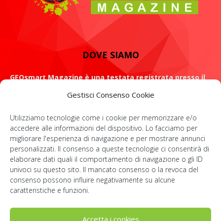
DOVE SIAMO
GEOsmart Magazine è una testata registrata presso il
Tribunale di Roma con il numero 134 /2021 dell' 8 Luglio
Gestisci Consenso Cookie
2021
Utilizziamo tecnologie come i cookie per memorizzare e/o
ROMA: Via Casilina 98, 00182
accedere alle informazioni del dispositivo. Lo facciamo per
migliorare l'esperienza di navigazione e per mostrare annunci
Contattaci:
info@geosmartmagazine.it
personalizzati. Il consenso a queste tecnologie ci consentirà di
elaborare dati quali il comportamento di navigazione o gli ID
univoci su questo sito. Il mancato consenso o la revoca del
consenso possono influire negativamente su alcune
SOCIAL
caratteristiche e funzioni.
Accetta i cookies