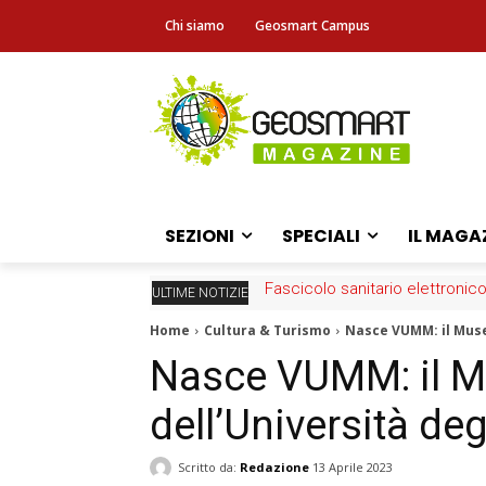
Chi siamo
Geosmart Campus
SEZIONI
SPECIALI
IL MAGA
Carta Strutturale dei Mari Ital
ULTIME NOTIZIE
Home
Cultura & Turismo
Nasce VUMM: il Museo
Nasce VUMM: il M
dell’Università deg
Scritto da:
Redazione
13 Aprile 2023