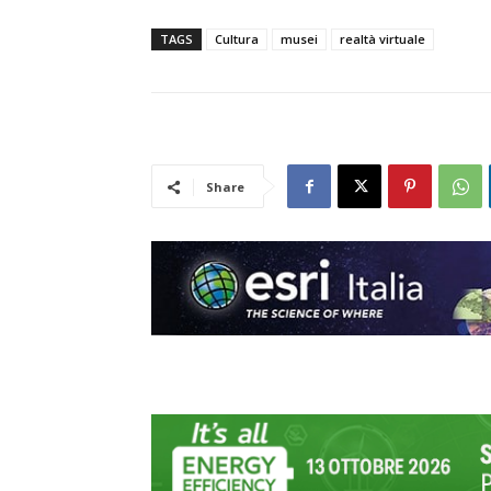
TAGS
Cultura
musei
realtà virtuale
Share