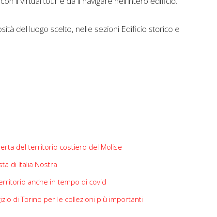
n il virtual tour e da lì navigare nell’intero edificio.
tà del luogo scelto, nelle sezioni Edificio storico e
rta del territorio costiero del Molise
a di Italia Nostra
erritorio anche in tempo di covid
zio di Torino per le collezioni più importanti