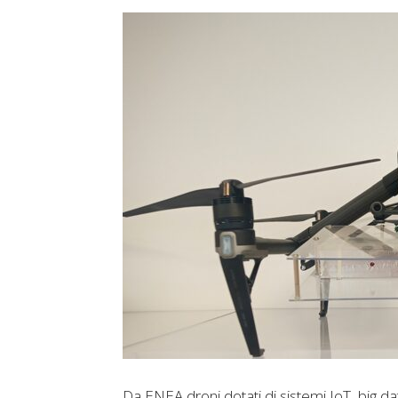
Da ENEA droni dotati di sistemi IoT, big da