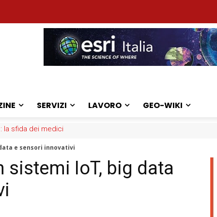
ZINE
SERVIZI
LAVORO
GEO-WIKI
: la sfida dei medici
data e sensori innovativi
sistemi IoT, big data
vi