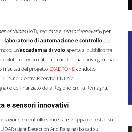
net of things
(IoT),
big data
e
sensori innovativi
per
 un
laboratorio di automazione e controllo
per
emoto, un’
accademia di volo
aperta al pubblico tra
dei piloti in scenari critici, ma anche una nuova gamma
i risultati del progetto
EXADRONE
condotto
ECTS nel Centro Ricerche ENEA di
) e co-finanziato dalla Regione Emilia-Romagna.
ta e sensori innovativi
omazione e controllo sono stati sviluppati e testati su
 LIDAR (Light Detection And Ranging) basati su