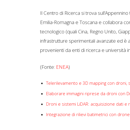
Il Centro di Ricerca si trova sull’Appennino
Emilia-Romagna e Toscana e collabora con l
tecnologico (quali Cina, Regno Unito, Giapp
infrastrutture sperimentali avanzate ed è ap
provenienti da enti di ricerca e università i
(Fonte:
ENEA
)
Telerilevamento e 3D mapping con droni, s
Elaborare immagini riprese da droni con 
Droni e sistemi LiDAR: acquisizione dati e r
Integrazione di rilievi batimetrici con dron