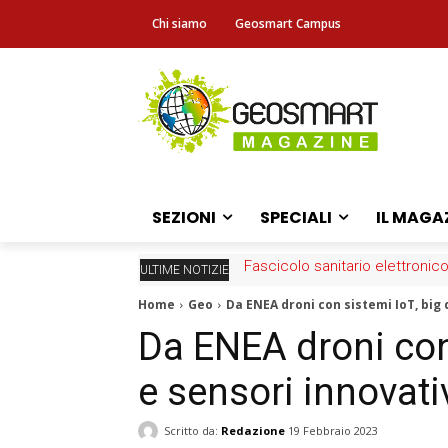
Chi siamo
Geosmart Campus
SEZIONI
SPECIALI
IL MAGA
Fascicolo sanitario elettronico
ULTIME NOTIZIE
Home
Geo
Da ENEA droni con sistemi IoT, big 
Da ENEA droni con 
e sensori innovati
Scritto da:
Redazione
19 Febbraio 2023