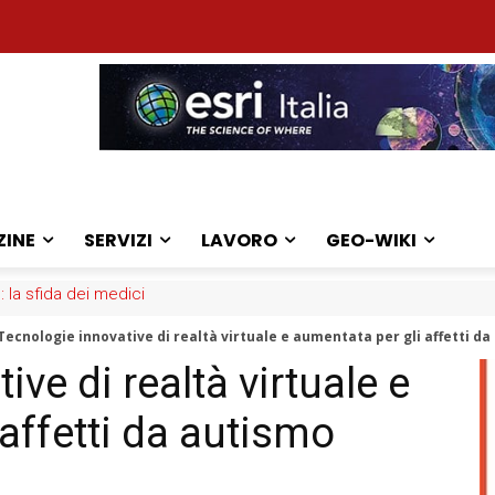
ZINE
SERVIZI
LAVORO
GEO-WIKI
: la sfida dei medici
aliani: online la nuova mappa
Tecnologie innovative di realtà virtuale e aumentata per gli affetti d
ve di realtà virtuale e
affetti da autismo