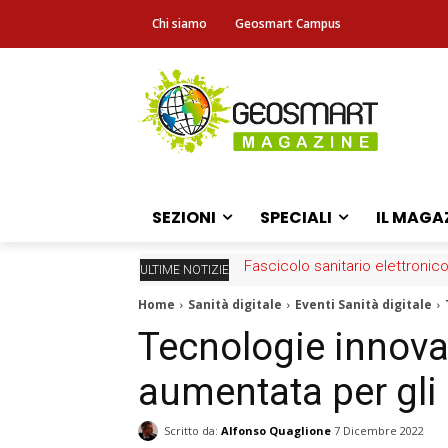
Chi siamo
Geosmart Campus
SEZIONI
SPECIALI
IL MAGA
Fascicolo sanitario elettronico
Carta Strutturale dei Mari It
ULTIME NOTIZIE
Home
Sanità digitale
Eventi Sanità digitale
Tecnologie innovati
aumentata per gli 
Scritto da:
Alfonso Quaglione
7 Dicembre 2022