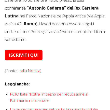
dalle ore 10.00 alle ore 18.30 presso la sala
conferenze
“Antonio Cederna” dell’ex Cartiera
Latina
nel Parco Nazionale dell’Appia Antica (Via Appia
Antica 42,
Roma
). I lavori possono essere seguiti
anche on line. Per registrarsi all’evento compilare il form
sottostante.
ISCRIVITI QUI
(Fonte:
Italia Nostra
)
Leggi anche:
PCTO Italia Nostra, impegno per l’educazione al
Patrimonio nelle scuole
Un museo virtuale per Selinunte, la proposta di Italia