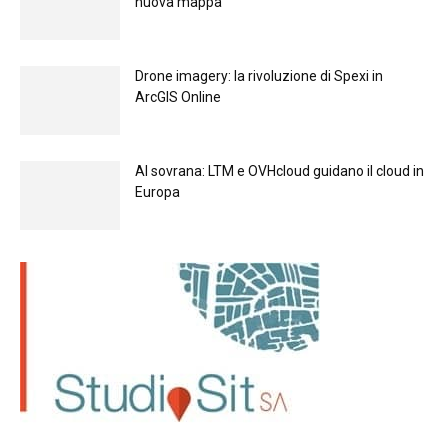
nuova mappa
Drone imagery: la rivoluzione di Spexi in
ArcGIS Online
Al sovrana: LTM е OVHcloud guidano il cloud in
Europа