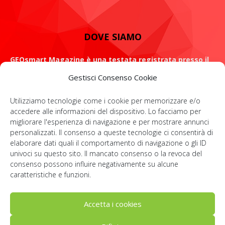
DOVE SIAMO
GEOsmart Magazine è una testata registrata presso il
Tribunale di Roma con il numero 134 /2021 dell' 8 Luglio
Gestisci Consenso Cookie
2021
Utilizziamo tecnologie come i cookie per memorizzare e/o
ROMA: Via Casilina 98, 00182
accedere alle informazioni del dispositivo. Lo facciamo per
migliorare l'esperienza di navigazione e per mostrare annunci
Contattaci:
info@geosmartmagazine.it
personalizzati. Il consenso a queste tecnologie ci consentirà di
elaborare dati quali il comportamento di navigazione o gli ID
univoci su questo sito. Il mancato consenso o la revoca del
consenso possono influire negativamente su alcune
SOCIAL
caratteristiche e funzioni.
Accetta i cookies