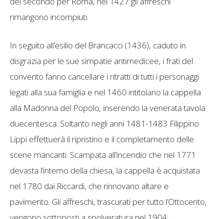
del secondo per Roma, nel 1427 gli affreschi
rimangono incompiuti.
In seguito all’esilio del Brancacci (1436), caduto in
disgrazia per le sue simpatie antimedicee, i frati del
convento fanno cancellare i ritratti di tutti i personaggi
legati alla sua famiglia e nel 1460 intitolano la cappella
alla Madonna del Popolo, inserendo la venerata tavola
duecentesca. Soltanto negli anni 1481-1483 Filippino
Lippi effettuerà il ripristino e il completamento delle
scene mancanti. Scampata all’incendio che nel 1771
devasta l’interno della chiesa, la cappella è acquistata
nel 1780 dai Riccardi, che rinnovano altare e
pavimento. Gli affreschi, trascurati per tutto l’Ottocento,
vengono sottoposti a spolveratura nel 1904;