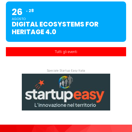
26
28
AGOSTO
DIGITAL ECOSYSTEMS FOR
HERITAGE 4.0
Tutti gli eventi
Speciale Startup Easy Italia