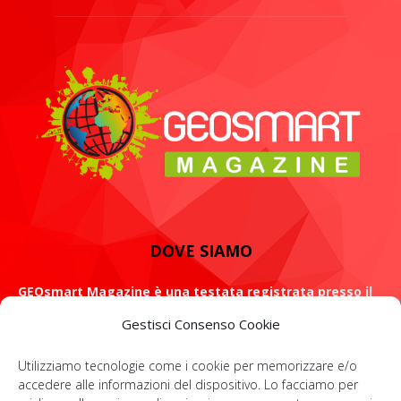
DOVE SIAMO
GEOsmart Magazine è una testata registrata presso il
Tribunale di Roma con il numero 134 /2021 dell' 8 Luglio
Gestisci Consenso Cookie
2021
Utilizziamo tecnologie come i cookie per memorizzare e/o
ROMA: Via Casilina 98, 00182
accedere alle informazioni del dispositivo. Lo facciamo per