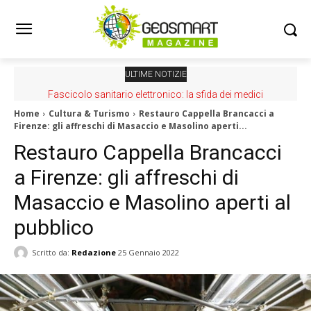
ULTIME NOTIZIE
Fascicolo sanitario elettronico: la sfida dei medici
Carta Strutturale dei Mari Italiani: online la nuova mappa
Home
Cultura & Turismo
Restauro Cappella Brancacci a
Firenze: gli affreschi di Masaccio e Masolino aperti...
Restauro Cappella Brancacci
a Firenze: gli affreschi di
Masaccio e Masolino aperti al
pubblico
Scritto da:
Redazione
25 Gennaio 2022