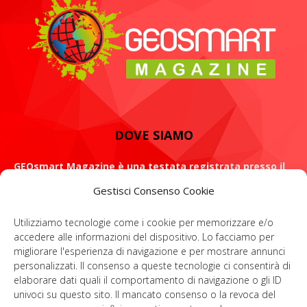
DOVE SIAMO
GEOsmart Magazine è una testata registrata presso il
Tribunale di Roma con il numero 134 /2021 dell' 8 Luglio
Gestisci Consenso Cookie
2021
Utilizziamo tecnologie come i cookie per memorizzare e/o
ROMA: Via Casilina 98, 00182
accedere alle informazioni del dispositivo. Lo facciamo per
migliorare l'esperienza di navigazione e per mostrare annunci
Contattaci:
info@geosmartmagazine.it
personalizzati. Il consenso a queste tecnologie ci consentirà di
elaborare dati quali il comportamento di navigazione o gli ID
univoci su questo sito. Il mancato consenso o la revoca del