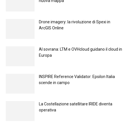
nuova mappa
Drone imagery: la rivoluzione di Spexi in
ArcGIS Online
Al sovrana: LTM е OVHcloud guidano il cloud in
Europа
INSPIRE Reference Validator: Epsilon Italia
scende in campo
La Costellazione satellitare IRIDE diventa
operativa