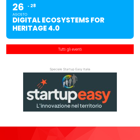
26
28
AGOSTO
DIGITAL ECOSYSTEMS FOR
HERITAGE 4.0
Tutti gli eventi
Speciale Startup Easy Italia