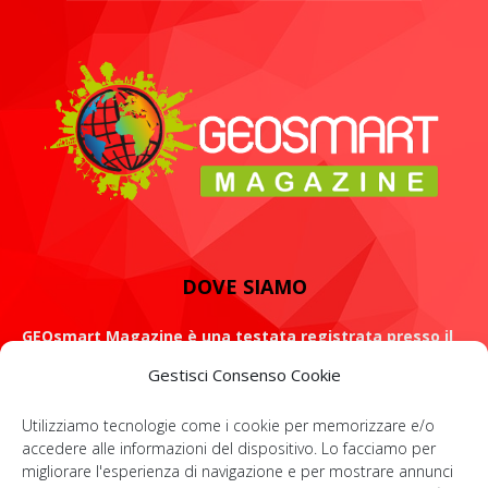
DOVE SIAMO
GEOsmart Magazine è una testata registrata presso il
Tribunale di Roma con il numero 134 /2021 dell' 8 Luglio
Gestisci Consenso Cookie
2021
Utilizziamo tecnologie come i cookie per memorizzare e/o
ROMA: Via Casilina 98, 00182
accedere alle informazioni del dispositivo. Lo facciamo per
migliorare l'esperienza di navigazione e per mostrare annunci
Contattaci:
info@geosmartmagazine.it