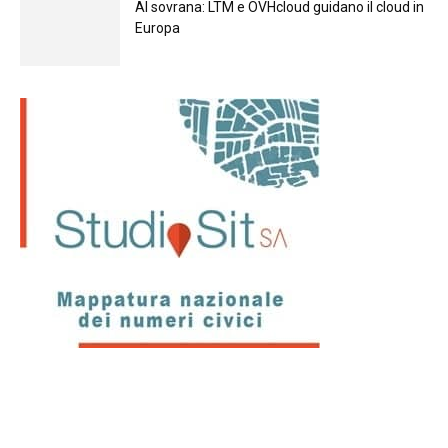
Al sovrana: LTM е OVHcloud guidano il cloud in
Europа